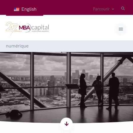
English
Parcourir
Accueil
>
Articles
>
MBA CAPITAL intervient au coeur du
numérique