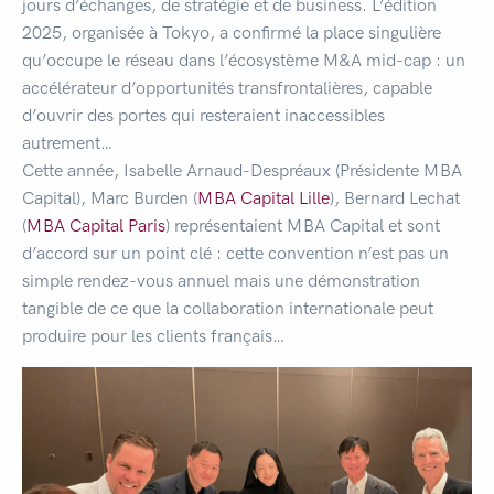
jours d’échanges, de stratégie et de business. L’édition
2025, organisée à Tokyo, a confirmé la place singulière
qu’occupe le réseau dans l’écosystème M&A mid-cap : un
accélérateur d’opportunités transfrontalières, capable
d’ouvrir des portes qui resteraient inaccessibles
autrement…
Cette année, Isabelle Arnaud-Despréaux (Présidente MBA
Capital), Marc Burden (
MBA Capital Lille
), Bernard Lechat
(
MBA Capital Paris
) représentaient MBA Capital et sont
d’accord sur un point clé : cette convention n’est pas un
simple rendez-vous annuel mais une démonstration
tangible de ce que la collaboration internationale peut
produire pour les clients français…