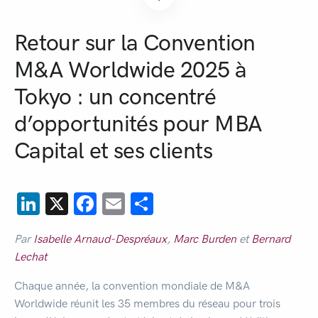
Retour sur la Convention
M&A Worldwide 2025 à
Tokyo : un concentré
d’opportunités pour MBA
Capital et ses clients
LinkedIn
X
Facebook
Email
Partager
Par
Isabelle Arnaud-Despréaux
,
Marc Burden
et
Bernard
Lechat
Chaque année, la convention mondiale de M&A
Worldwide réunit les 35 membres du réseau pour trois