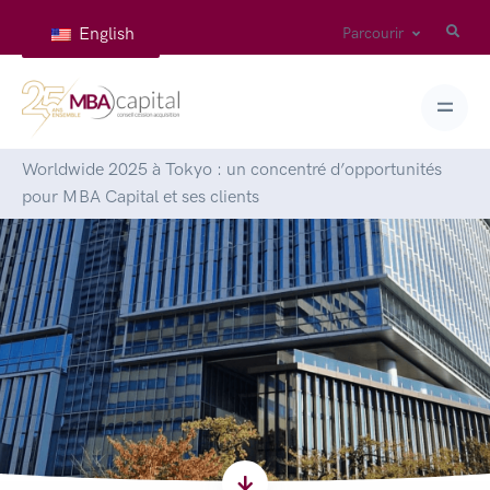
English
Parcourir
Accueil
>
Articles
>
Retour sur la Convention M&A
Worldwide 2025 à Tokyo : un concentré d’opportunités
pour MBA Capital et ses clients