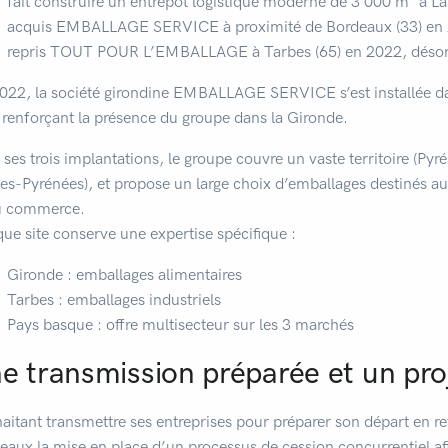
fait construire un entrepôt logistique moderne de 3 000 m² à L
acquis EMBALLAGE SERVICE à proximité de Bordeaux (33) en 
repris TOUT POUR L’EMBALLAGE à Tarbes (65) en 2022, désor
022, la société girondine EMBALLAGE SERVICE s’est installée d
, renforçant la présence du groupe dans la Gironde.
 ses trois implantations, le groupe couvre un vaste territoire (Py
es-Pyrénées), et propose un large choix d’emballages destinés aux
u commerce.
ue site conserve une expertise spécifique :
Gironde : emballages alimentaires
Tarbes : emballages industriels
Pays basque : offre multisecteur sur les 3 marchés
e transmission préparée et un pro
aitant transmettre ses entreprises pour préparer son départ en re
eaux la mise en place d’un processus de cession concurrentiel afin