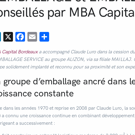
onseillés par MBA Capit
LinkedIn
X
Facebook
Email
Partager
Capital Bordeaux
a accompagné Claude Luro dans la cession 
BALLAGE SERVICE au groupe ALIZON, via sa filiale MAILLAJ. Cet
pe solidement implanté et reconnu pour sa proximité et son exper
 groupe d’emballage ancré dans l
oissance constante
e dans les années 1970 et reprise en 2008 par Claude Luro, l
) a connu une croissance continue en combinant développement lo
irigeant a successivement :