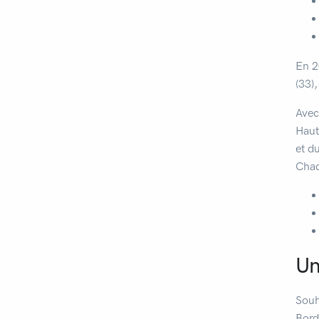
En 2
(33)
Avec
Haut
et d
Chaq
Un
Souh
Bord