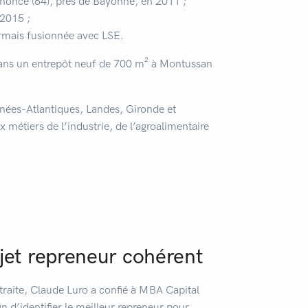
ahonce (64), près de Bayonne, en 2011 ;
2015 ;
mais fusionnée avec LSE.
ans un entrepôt neuf de 700 m² à Montussan
rénées-Atlantiques, Landes, Gironde et
 métiers de l’industrie, de l’agroalimentaire
jet repreneur cohérent
traite, Claude Luro a confié à MBA Capital
 d’identifier le meilleur repreneur pour