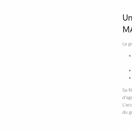
Un
MA
Le g
Sa f
d’ag
L’ac
du g