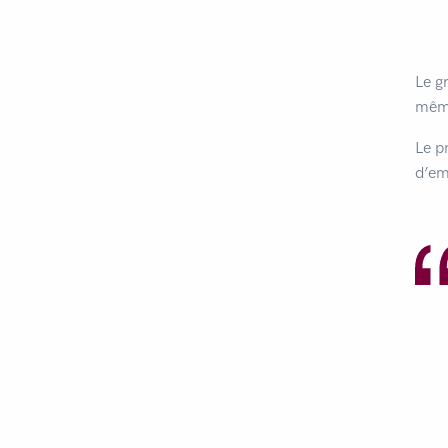
Le g
même
Le p
d’emb