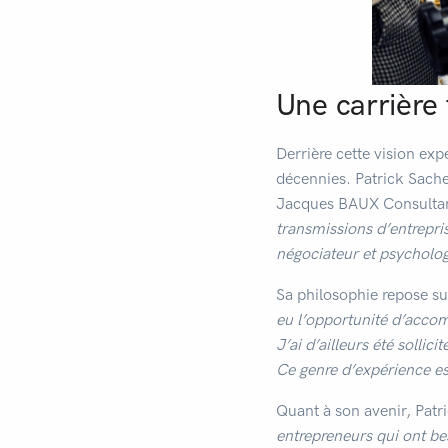
Une carrière 
Derrière cette vision exp
décennies. Patrick Sache
Jacques BAUX Consultan
transmissions d’entreprise
négociateur et psycholo
Sa philosophie repose sur
eu l’opportunité d’accomp
J’ai d’ailleurs été sollic
Ce genre d’expérience es
Quant à son avenir, Patr
entrepreneurs qui ont bes