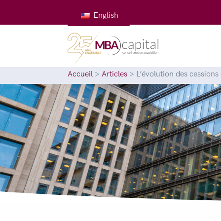
English
Accueil
>
Articles
>
L’évolution des cessions 