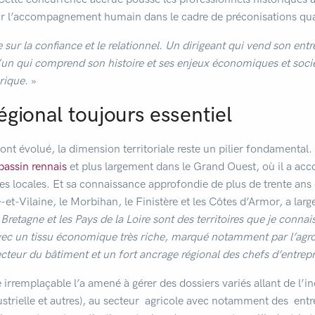
 l’accompagnement humain dans le cadre de préconisations qual
 sur la confiance et le relationnel. Un dirigeant qui vend son entr
n qui comprend son histoire et ses enjeux économiques et socié
rique
. »
égional toujours essentiel
 ont évolué, la dimension territoriale reste un pilier fondamental.
bassin rennais
et plus largement dans le Grand Ouest, où il a ac
s locales. Et sa connaissance approfondie de plus de
trente ans
e-et-Vilaine, le Morbihan, le Finistère et les Côtes d’Armor, a lar
 Bretagne et les Pays de la Loire sont des territoires que je conna
vec un tissu économique très riche, marqué notamment par l’agroa
cteur du bâtiment et un fort ancrage régional des chefs d’entrep
 irremplaçable l’a amené à gérer des dossiers variés allant de l’i
dustrielle et autres), au secteur agricole avec notamment des entr