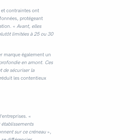
 et contraintes ont
afonnées, protégeant
ation. «
Avant, elles
plutôt limitées à 25 ou 30
sier marque également un
pprofondie en amont. Ces
 de sécuriser la
réduit les contentieux
’entreprises. «
 établissements
ionnent sur ce créneau
»,
se différencier,