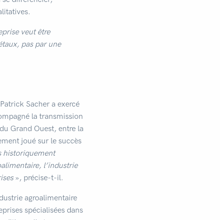
itatives.
eprise veut être
taux, pas par une
 Patrick Sacher a exercé
compagné la transmission
 du Grand Ouest, entre la
gement joué sur le succès
is historiquement
limentaire, l’industrie
rises
», précise-t-il.
ndustrie agroalimentaire
eprises spécialisées dans