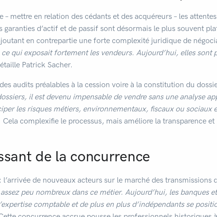
me – mettre en relation des cédants et des acquéreurs – les attentes
 garanties d’actif et de passif sont désormais le plus souvent pl
joutant en contrepartie une forte complexité juridique de négoci
s, ce qui exposait fortement les vendeurs. Aujourd’hui, elles sont 
étaille Patrick Sacher.
es audits préalables à la cession voire à la constitution du dos
 dossiers, il est devenu impensable de vendre sans une analyse a
iper les risques métiers, environnementaux, fiscaux ou sociaux et
l. Cela complexifie le processus, mais améliore la transparence et 
issant de la concurrence
: l’arrivée de nouveaux acteurs sur le marché des transmissions d
 assez peu nombreux dans ce métier. Aujourd’hui, les banques et
 d’expertise comptable et de plus en plus d’indépendants se posit
Cette concurrence accrue pousse les professionnels historiques à 