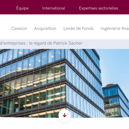
Équipe
International
Expertises sectorielles
Cession
Acquisition
Levée de fonds
Ingénierie fin
d’entreprises : le regard de Patrick Sacher