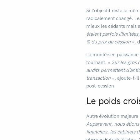
Si l’objectif reste le mê
radicalement changé. Les
mieux les cédants mais a
étaient parfois illimitée
% du prix de cession
», d
La montée en puissance d
tournant. «
Sur les gros
audits permettent d’antic
transaction
», ajoute-t-i
post-cession.
Le poids cro
Autre évolution majeure 
Auparavant, nous étions
financiers, les cabinets
observe Patrick Sacher. 