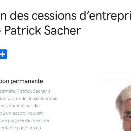
on des cessions d’entrepri
 Patrick Sacher
ebook
mail
Partager
tion permanente
carrière, Patrick Sacher a
ion profonde du secteur des
Jadis dominé par des
, où un accord pouvait
 une poignée de main, ce
éritable parcours du