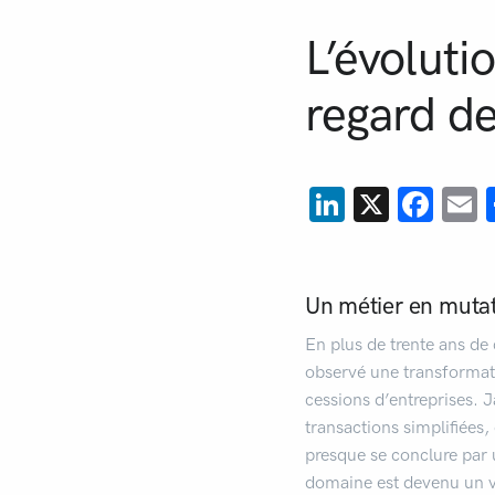
L’évoluti
regard de
LinkedIn
X
Fac
E
Un métier en muta
En plus de trente ans de 
observé une transformat
cessions d’entreprises. 
transactions simplifiées
presque se conclure par
domaine est devenu un v