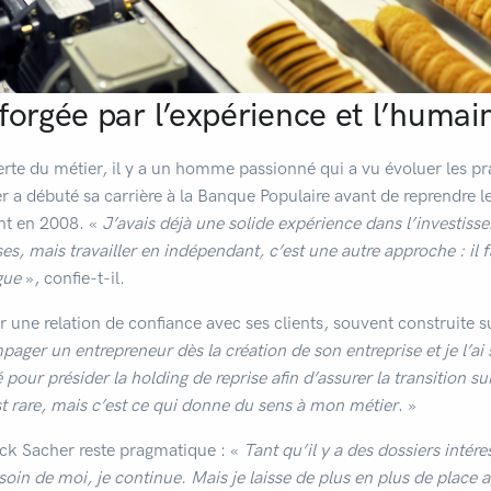
forgée par l’expérience et l’humai
erte du métier, il y a un homme passionné qui a vu évoluer les pra
r a débuté sa carrière à la Banque Populaire avant de reprendre l
t en 2008. «
J’avais déjà une solide expérience dans l’investiss
s, mais travailler en indépendant, c’est une autre approche : il fa
gue
», confie-t-il.
 une relation de confiance avec ses clients, souvent construite s
ager un entrepreneur dès la création de son entreprise et je l’ai 
ité pour présider la holding de reprise afin d’assurer la transition s
t rare, mais c’est ce qui donne du sens à mon métier
. »
ick Sacher reste pragmatique : «
Tant qu’il y a des dossiers intére
oin de moi, je continue. Mais je laisse de plus en plus de place 