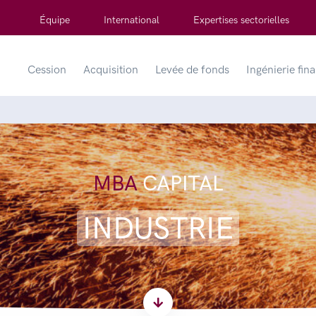
Équipe
International
Expertises sectorielles
Cession
Acquisition
Levée de fonds
Ingénierie fin
MBA
CAPITAL
INDUSTRIE