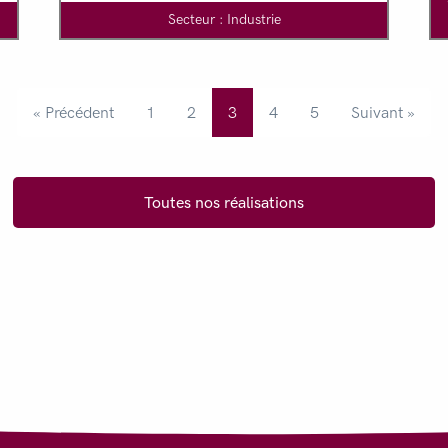
Secteur : Industrie
« Précédent
1
2
3
4
5
Suivant »
Toutes nos réalisations