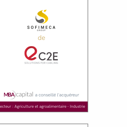
de
a conseillé l'acquéreur
ecteur : Agriculture et agroalimentaire - Industrie