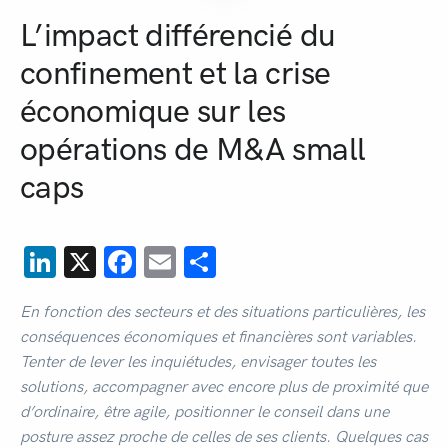
L’impact différencié du
confinement et la crise
économique sur les
opérations de M&A small
caps
LinkedIn
X
Facebook
Email
Partager
En fonction des secteurs et des situations particulières, les
conséquences économiques et financières sont variables.
Tenter de lever les inquiétudes, envisager toutes les
solutions, accompagner avec encore plus de proximité que
d’ordinaire, être agile, positionner le conseil dans une
posture assez proche de celles de ses clients. Quelques cas