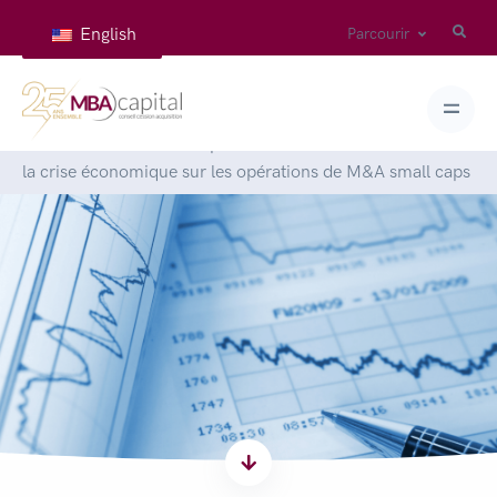
English
Parcourir
Accueil
>
Articles
>
L’impact différencié du confinement et
la crise économique sur les opérations de M&A small caps