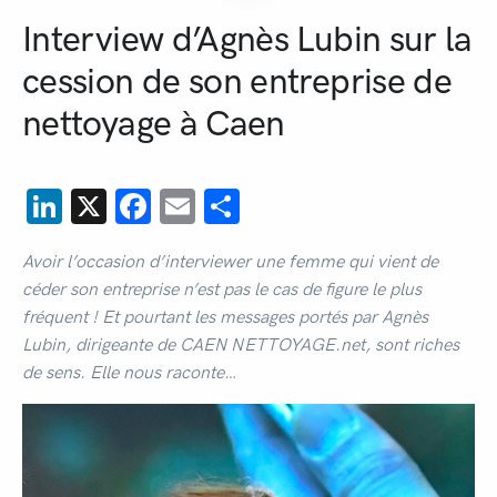
Interview d’Agnès Lubin sur la
cession de son entreprise de
nettoyage à Caen
LinkedIn
X
Facebook
Email
Partager
Avoir l’occasion d’interviewer une femme qui vient de
céder son entreprise n’est pas le cas de figure le plus
fréquent ! Et pourtant les messages portés par Agnès
Lubin, dirigeante de CAEN NETTOYAGE.net, sont riches
de sens. Elle nous raconte…