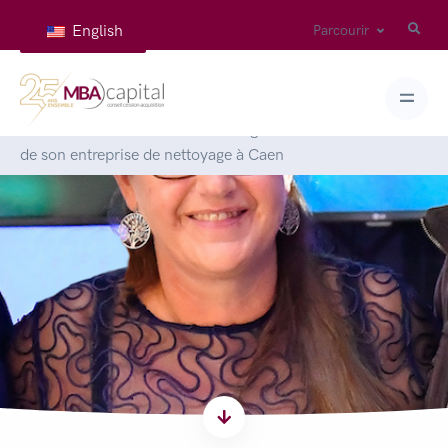
English
Parcourir
Accueil
>
Articles
>
Interview d’Agnès Lubin sur la cession
de son entreprise de nettoyage à Caen