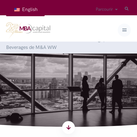
English
Parcourir
Accueil
>
Articles
>
Lettre semestrielle de Agri, Food &
Beverages de M&A WW