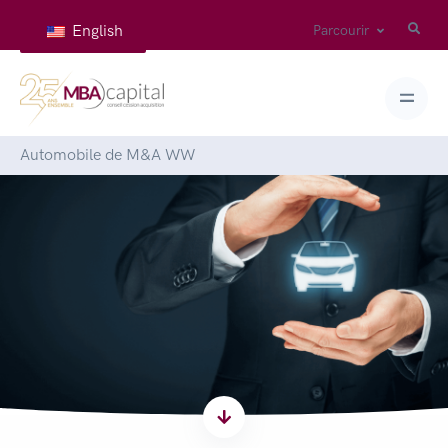
English
Parcourir
Accueil
>
Articles
>
Lettre semestrielle sur le secteur
Automobile de M&A WW