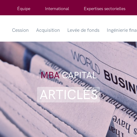
Équipe
International
Expertises sectorielles
Cession
Acquisition
Levée de fonds
Ingénierie fin
MBA
CAPITAL
ARTICLES