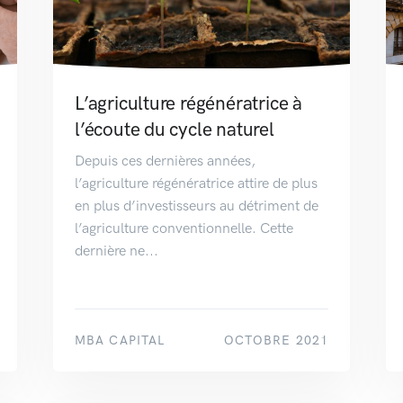
L’agriculture régénératrice à
l’écoute du cycle naturel
Depuis ces dernières années,
l’agriculture régénératrice attire de plus
en plus d’investisseurs au détriment de
l’agriculture conventionnelle. Cette
dernière ne...
MBA CAPITAL
OCTOBRE 2021