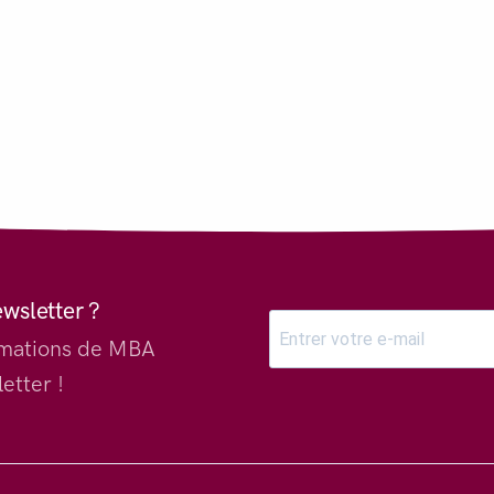
ewsletter ?
ormations de MBA
etter !