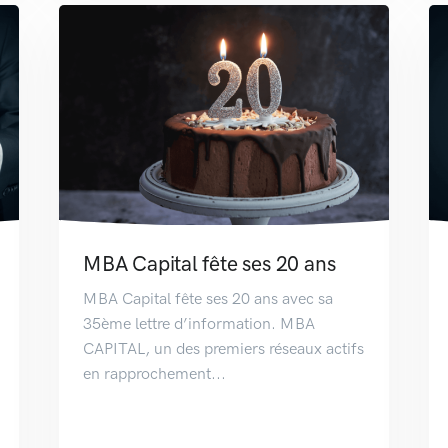
MBA Capital fête ses 20 ans
MBA Capital fête ses 20 ans avec sa
35ème lettre d’information. MBA
CAPITAL, un des premiers réseaux actifs
en rapprochement...