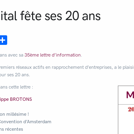
al fête ses 20 ans
ebook
mail
Partager
 ans avec sa
35ème lettre d’information
.
iers réseaux actifs en rapprochement d’entreprises, a le plaisi
our ses 20 ans.
ns cette lettre :
lippe BROTONS
on millésime !
onvention d’Amsterdam
ns
récentes