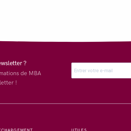
ewsletter ?
ormations de MBA
etter !
ECHARGEMENT
UTILES