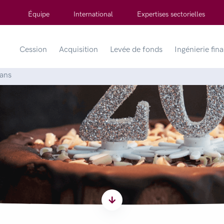
Équipe
International
Expertises sectorielles
Cession
Acquisition
Levée de fonds
Ingénierie fin
 ans