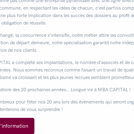
ne pas comme une entreprise pyramidale avec une ligne directr
 commune, en respectant les idées de chacun, c’est parfois com
’une plus forte implication dans les succès des dossiers au profit 
obligation de réussite.
hangé, la concurrence s’intensifie, notre métier attire les convoi
ction de départ demeure, notre spécialisation garantit notre indé
vice de nos clients.
TAL a complété ses implantations, le nombre d’associés et de co
inées. Nous sommes reconnus comme faisant un travail de qualité,
alisme va croissant et les plus jeunes recrues semblent prometteu
 l’histoire des 20 prochaines années… Longue vie à MBA CAPITAL !
breux pour fêter nos 20 ans lors des évènements qui seront orga
tenterons de vous surprendre !
d’information