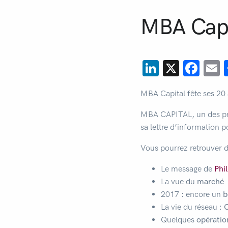
MBA Capit
LinkedIn
X
Fac
E
MBA Capital fête ses 20
MBA CAPITAL, un des prem
sa lettre d’information p
Vous pourrez retrouver da
Le message de
Phi
La vue du
marché
2017 : encore un
b
La vie du réseau :
C
Quelques
opératio