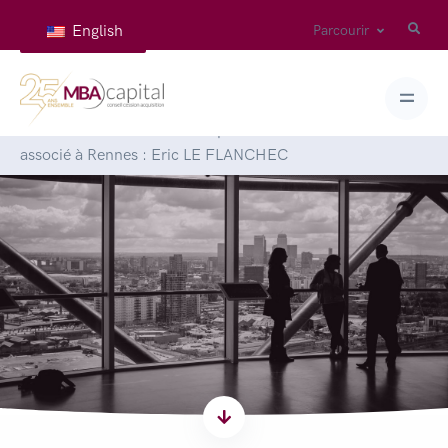
English
Parcourir
Accueil
>
Articles
>
MBA Capital accueille un nouvel
associé à Rennes : Eric LE FLANCHEC