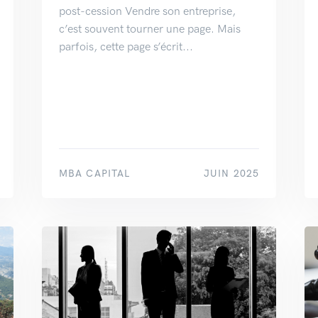
post-cession Vendre son entreprise,
c’est souvent tourner une page. Mais
parfois, cette page s’écrit...
MBA CAPITAL
JUIN 2025