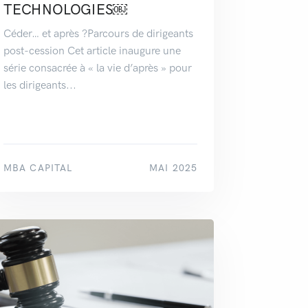
TECHNOLOGIES￼
Céder… et après ?Parcours de dirigeants
post-cession Cet article inaugure une
série consacrée à « la vie d’après » pour
les dirigeants...
MBA CAPITAL
MAI 2025