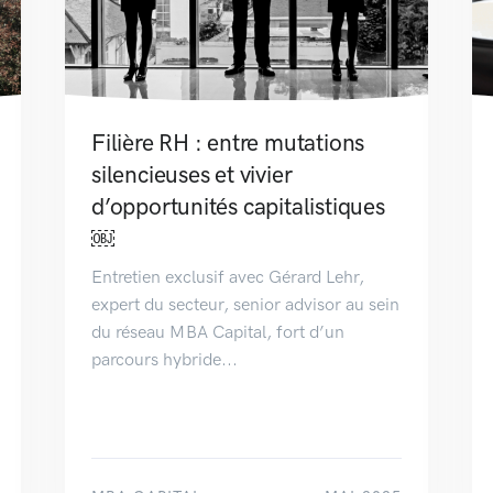
Filière RH : entre mutations
silencieuses et vivier
d’opportunités capitalistiques
￼
Entretien exclusif avec Gérard Lehr,
expert du secteur, senior advisor au sein
du réseau MBA Capital, fort d’un
parcours hybride...