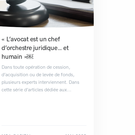
« L’avocat est un chef
d’orchestre juridique… et
humain »￼
Dans toute opération de cession,
d’acquisition ou de levée de fonds,
plusieurs experts interviennent. Dans
cette série d’articles dédiée aux...