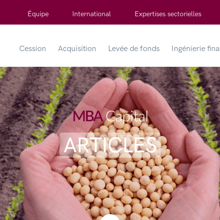
Équipe
International
Expertises sectorielles
Cession
Acquisition
Levée de fonds
Ingénierie fin
ARTICLES