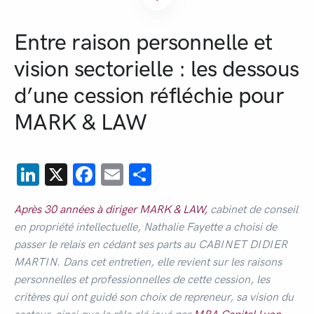
Entre raison personnelle et
vision sectorielle : les dessous
d’une cession réfléchie pour
MARK & LAW
LinkedIn
X
Facebook
Email
Partager
Après 30 années à diriger MARK & LAW,
cabinet de conseil
en propriété intellectuelle, Nathalie Fayette a choisi de
passer le relais en cédant ses parts au CABINET DIDIER
MARTIN. Dans cet entretien, elle revient sur les raisons
personnelles et professionnelles de cette cession, les
critères qui ont guidé son choix de repreneur, sa vision du