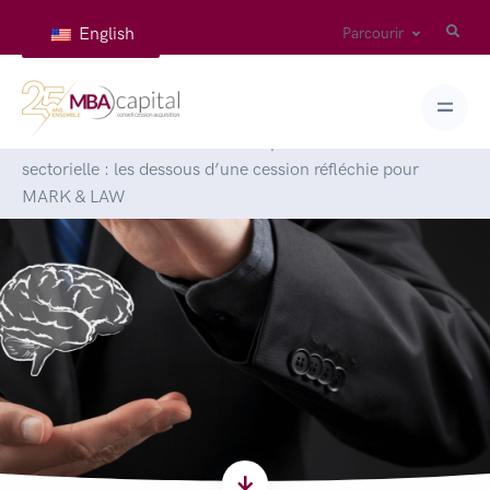
English
Parcourir
Accueil
>
Articles
>
Entre raison personnelle et vision
sectorielle : les dessous d’une cession réfléchie pour
MARK & LAW