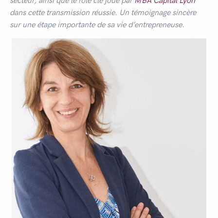
secteur, ainsi que le rôle clé joué par
MBA Capital Lyon
dans cette transmission réussie. Un témoignage sincère
sur une étape importante de sa vie d’entrepreneuse.