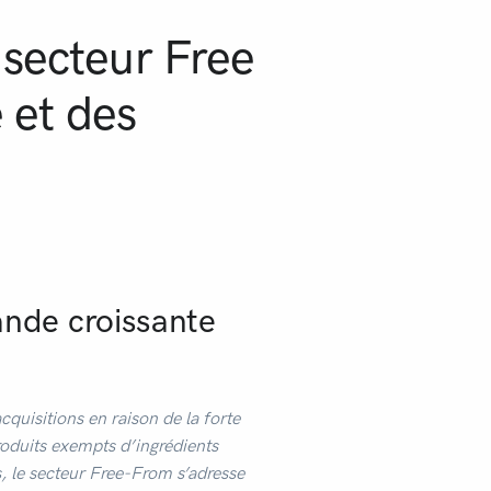
secteur Free
 et des
ande croissante
quisitions en raison de la forte
oduits exempts d’ingrédients
els, le secteur Free-From s’adresse