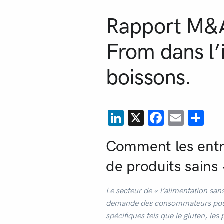
Rapport M&A
From dans l’
boissons.
LinkedIn
X
Facebo
Emai
Pa
Comment les entre
de produits sains
Le secteur de « l’alimentation sa
demande des consommateurs pour d
spécifiques tels que le gluten, les 