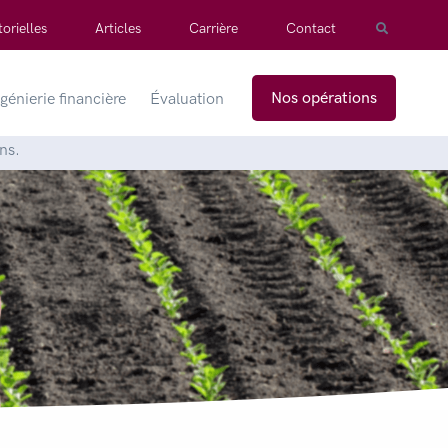
orielles
Articles
Carrière
Contact
Nos opérations
génierie financière
Évaluation
ns.