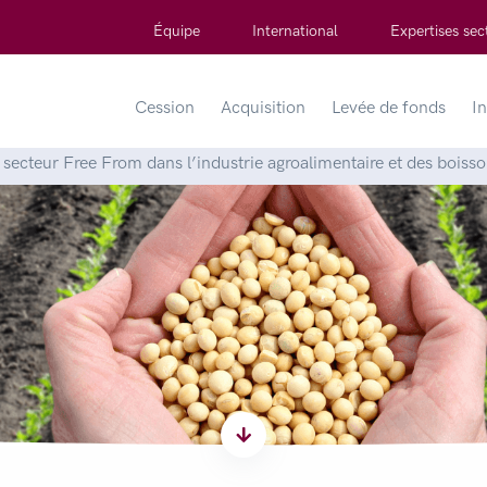
Équipe
International
Expertises sect
Cession
Acquisition
Levée de fonds
In
ecteur Free From dans l’industrie agroalimentaire et des boisso