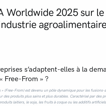
 Worldwide 2025 sur le 
industrie agroalimentaire
ok
l
rtager
prises s’adaptent-elles à la dem
 « Free-From » ?
ns » (Free-From) est devenu un pôle dynamique pour les fusions-ac
es produits plus sains et plus durables. Caractérisé par des pr
produits laitiers, le soja, les fruits à coque ou les additifs artifici