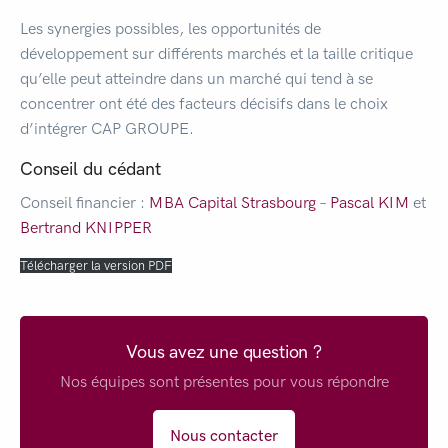
Les synergies possibles, les opportunités de
développement sur différents marchés et la taille critique
qu’elle peut atteindre dans un marché qui tend à se
concentrer ont été des facteurs décisifs dans le choix
d’intégrer CAP GROUPE.
Conseil du cédant
Conseil financier :
MBA Capital Strasbourg
–
Pascal KIM
et
Bertrand KNIPPER
Télécharger la version PDF
Vous avez une question ?
Nos équipes sont présentes pour vous répondre
Nous contacter