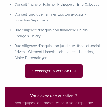
Conseil financier Fahrner FidExpert – Eric Cabouat
Conseil juridique Fahrner Epsilon avocats –
Jonathan Sepulveda
Due diligence d’acquisition financière Cairus –
François Thiery
Due diligence d’acquisition juridique, fiscal et social
Adven – Clément Haberbusch, Laurent Heinrich,
Claire Derrendinger
Télécharger la version PDF
Vous avez une question ?
Nos équipes sont présentes pour vous répondre