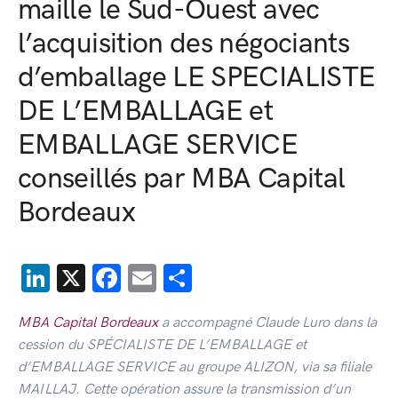
maille le Sud-Ouest avec
l’acquisition des négociants
d’emballage LE SPECIALISTE
DE L’EMBALLAGE et
EMBALLAGE SERVICE
conseillés par MBA Capital
Bordeaux
LinkedIn
X
Facebook
Email
Partager
MBA Capital Bordeaux
a accompagné Claude Luro dans la
cession du SPÉCIALISTE DE L’EMBALLAGE et
d’EMBALLAGE SERVICE au groupe ALIZON, via sa filiale
MAILLAJ. Cette opération assure la transmission d’un