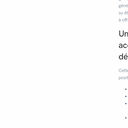
géné
su é
à off
Un
ac
dé
Cett
posi