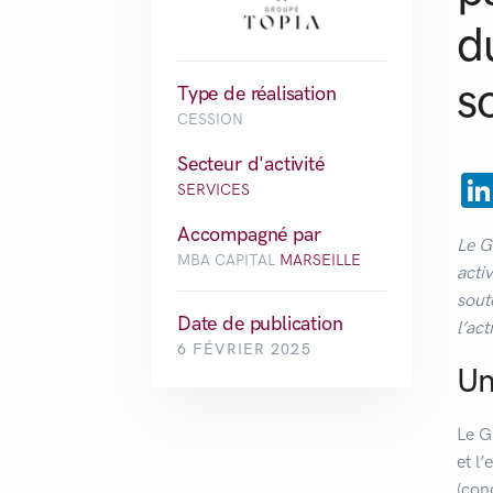
d
s
Type de réalisation
CESSION
Secteur d'activité
SERVICES
Accompagné par
Le G
MBA CAPITAL
MARSEILLE
acti
sout
Date de publication
l’ac
6 FÉVRIER 2025
Un
Le G
et l
(con