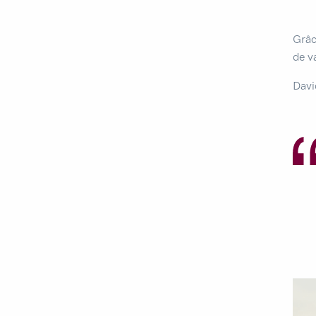
Grâc
de v
Davi