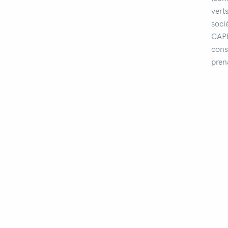
vert
soci
CAPI
cons
pren