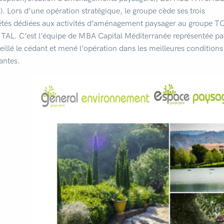
s). Lors d’une opération stratégique, le groupe cède ses trois
étés dédiées aux activités d’aménagement paysager au groupe 
TAL. C’est l’équipe de MBA Capital Méditerranée représentée par
eillé le cédant et mené l’opération dans les meilleures conditions 
antes.