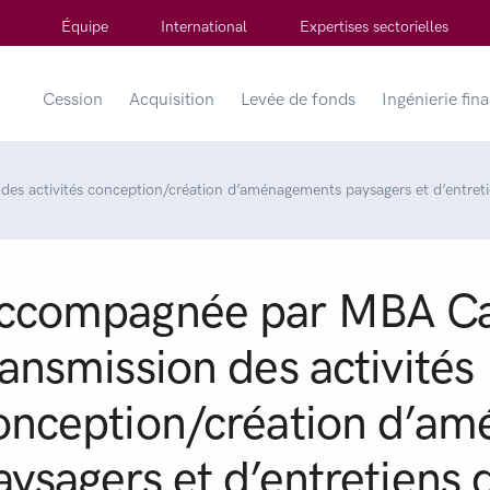
Équipe
International
Expertises sectorielles
Cession
Acquisition
Levée de fonds
Ingénierie fin
des activités conception/création d’aménagements paysagers et d’entr
ccompagnée par MBA Ca
ransmission des activités
onception/création d’am
aysagers et d’entretiens 