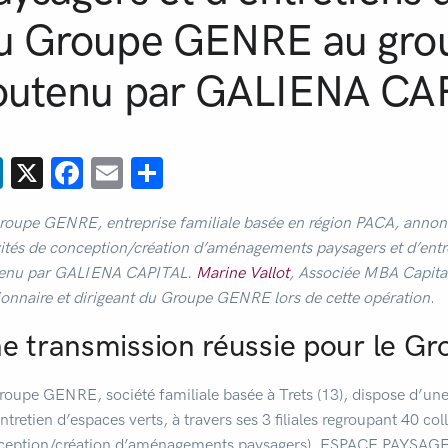
u Groupe GENRE au gro
outenu par GALIENA CA
LinkedIn
X
Facebook
Email
Partager
roupe GENRE, entreprise familiale basée en région PACA, annonce
vités de conception/création d’aménagements paysagers et d’entr
enu par GALIENA CAPITAL.
Marine Vallot
, Associée MBA Capita
tionnaire et dirigeant du Groupe GENRE lors de cette opération
.
e transmission réussie pour le 
roupe GENRE, société familiale basée à Trets (13), dispose d’une 
’entretien d’espaces verts, à travers ses 3 filiales regroupan
ception/création d’aménagements paysagers), ESPACE PAYSAGE