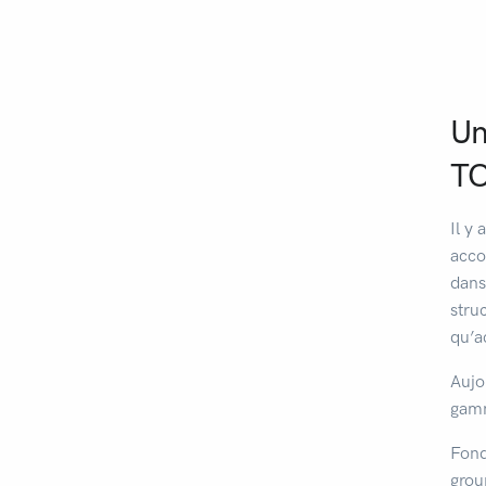
Un
TO
Il y
acco
dans
stru
qu’a
Aujo
gamm
Fond
grou