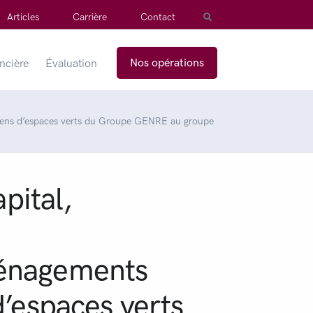
Articles
Carrière
Contact
Nos opérations
ancière
Évaluation
etiens d’espaces verts du Groupe GENRE au groupe
pital,
énagements
d’espaces verts