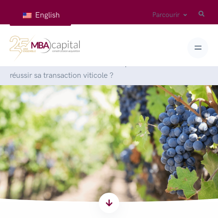
English
Parcourir
Accueil
>
Articles
>
Cédant ou acquéreur : comment
réussir sa transaction viticole ?