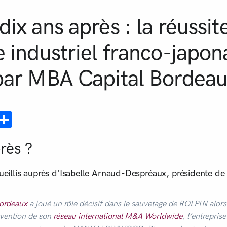
ix ans après : la réussit
 industriel franco-japon
par MBA Capital Bordea
ebook
mail
Partager
rès ?
cueillis auprès d’Isabelle Arnaud-Despréaux, présidente d
ordeaux
a joué un rôle décisif dans le sauvetage de ROLPIN alor
ervention de son
réseau international M&A Worldwide
, l’entrepris