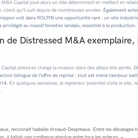
e MBA Capital joue alors un rôle déterminant en mettant en relati
lient qu’il suit depuis de nombreuses années.
Également acteu
nippon voit dans ROLPIN une opportunité rare : un site industrie
 privilégié au massif forestier landais, essentiel à la production.
n de Distressed M&A exemplaire, 
Capital prend en charge la mission dans des délais très serrés.
Di
tion bilingue de l’offre de reprise : tout est mené tambour batta
014.
En quelques semaines, le repreneur potentiel visite le site, re
.
leux, reconnaît Isabelle Arnaud-Despréaux. Entre les décalages ho
n, il fallait une confiance absolue entre tous les acteurs. »