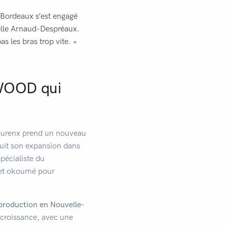
l Bordeaux s’est engagé
belle Arnaud-Despréaux.
s les bras trop vite. »
YWOOD qui
Mourenx prend un nouveau
uit son expansion dans
pécialiste du
r et okoumé pour
production en Nouvelle-
 croissance, avec une