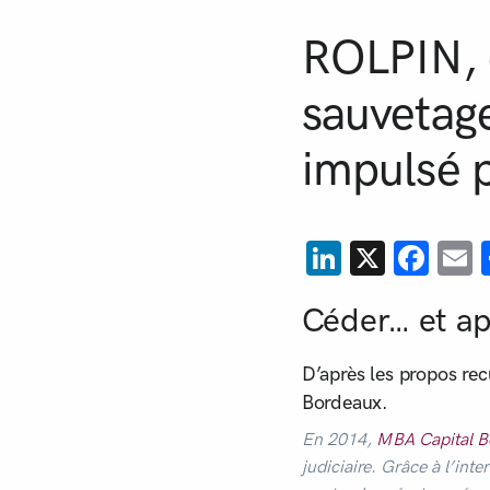
ROLPIN, d
sauvetage
impulsé 
LinkedIn
X
Fac
E
Céder… et ap
D’après les propos re
Bordeaux.
En 2014,
MBA Capital B
judiciaire. Grâce à l’int