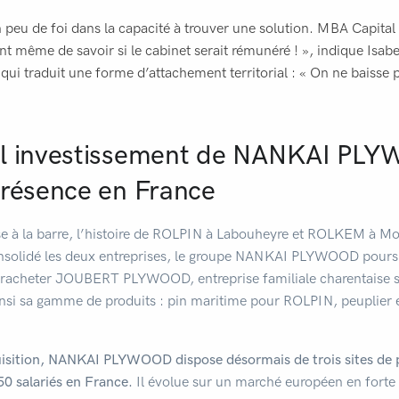
un peu de foi dans la capacité à trouver une solution. MBA Capita
nt même de savoir si le cabinet serait rémunéré ! », indique Isa
i traduit une forme d’attachement territorial : « On ne baisse pa
el investissement de NANKAI PL
présence en France
rise à la barre, l’histoire de ROLPIN à Labouheyre et ROLKEM à 
onsolidé les deux entreprises, le groupe NANKAI PLYWOOD pours
e racheter JOUBERT PLYWOOD, entreprise familiale charentaise s
ainsi sa gamme de produits : pin maritime pour ROLPIN, peuplie
uisition, NANKAI PLYWOOD dispose désormais de trois sites de 
50 salariés en France.
Il évolue sur un marché européen en forte