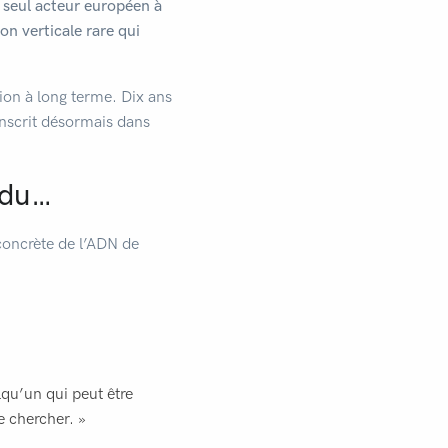
 seul acteur européen à
ion verticale rare qui
ision à long terme. Dix ans
inscrit désormais dans
rdu…
concrète de l’ADN de
lqu’un qui peut être
le chercher. »