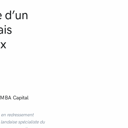
e d’un
ais
ux
e MBA Capital
s en redressement
e landaise spécialiste du