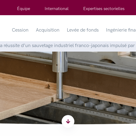
Équipe
International
Expertises sectorielles
Cession
Acquisition
Levée de fonds
Ingénierie fin
la réussite d’un sauvetage industriel franco-japonais impulsé p