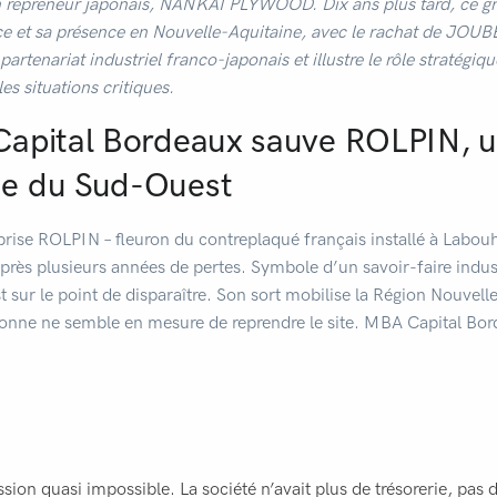
n repreneur japonais, NANKAI PLYWOOD. Dix ans plus tard, ce g
e et sa présence en Nouvelle-Aquitaine, avec le rachat de JO
partenariat industriel franco-japonais et illustre le rôle stratégiq
s situations critiques.
apital Bordeaux sauve ROLPIN, u
e du Sud-Ouest
prise ROLPIN – fleuron du contreplaqué français installé à Labouh
après plusieurs années de pertes. Symbole d’un savoir-faire indus
t sur le point de disparaître. Son sort mobilise la Région Nouvell
nne ne semble en mesure de reprendre le site. MBA Capital Bord
ssion quasi impossible. La société n’avait plus de trésorerie, pas d