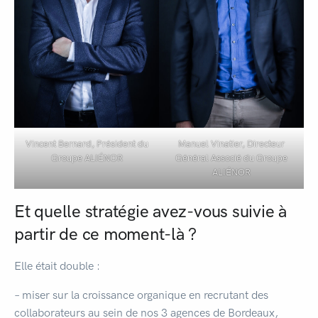
Vincent Bernard, Président du
Manuel Vinatier, Directeur
Groupe ALIÉNOR
Général Associé du Groupe
ALIÉNOR
Et quelle stratégie avez-vous suivie à
partir de ce moment-là ?
Elle était double :
– miser sur la croissance organique en recrutant des
collaborateurs au sein de nos 3 agences de Bordeaux,