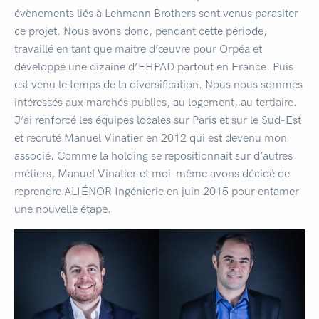
évènements liés à Lehmann Brothers sont venus parasiter
ce projet. Nous avons donc, pendant cette période,
travaillé en tant que maître d’œuvre pour Orpéa et
développé une dizaine d’EHPAD partout en France. Puis
est venu le temps de la diversification. Nous nous sommes
intéressés aux marchés publics, au logement, au tertiaire.
J’ai renforcé les équipes locales sur Paris et sur le Sud-Est
et recruté Manuel Vinatier en 2012 qui est devenu mon
associé. Comme la holding se repositionnait sur d’autres
métiers, Manuel Vinatier et moi-même avons décidé de
reprendre ALIÉNOR Ingénierie en juin 2015 pour entamer
une nouvelle étape.