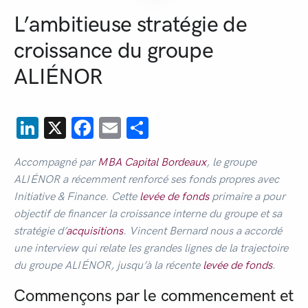
L’ambitieuse stratégie de
croissance du groupe
ALIÉNOR
LinkedIn
X
Facebook
Email
Partager
Accompagné par
MBA Capital Bordeaux
, le groupe
ALIÉNOR a récemment renforcé ses fonds propres avec
Initiative & Finance. Cette
levée de fonds
primaire a pour
objectif de financer la croissance interne du groupe et sa
stratégie d’
acquisitions
. Vincent Bernard nous a accordé
une interview qui relate les grandes lignes de la trajectoire
du groupe ALIÉNOR, jusqu’à la récente
levée de fonds
.
Commençons par le commencement et