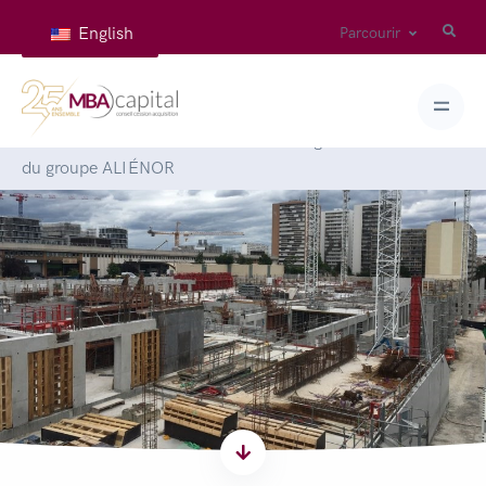
English
Parcourir
Accueil
>
Articles
>
L’ambitieuse stratégie de croissance
du groupe ALIÉNOR