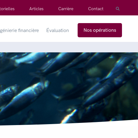
orielles
Articles
Carrière
Contact
Nos opérations
génierie financière
Évaluation