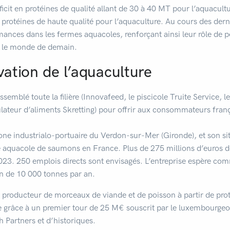
icit en protéines de qualité allant de 30 à 40 MT pour l’aquacultu
 protéines de haute qualité pour l’aquaculture. Au cours des dern
nces dans les fermes aquacoles, renforçant ainsi leur rôle de p
ir le monde de demain.
vation de l’aquaculture
emblé toute la filière (Innovafeed, le piscicole Truite Service, le
ateur d’aliments Skretting) pour offrir aux consommateurs frança
one industrialo-portuaire du Verdon-sur-Mer (Gironde), et son sit
 aquacole de saumons en France. Plus de 275 millions d’euros do
023. 250 emplois directs sont envisagés. L’entreprise espère co
n de 10 000 tonnes par an.
e producteur de morceaux de viande et de poisson à partir de pro
le grâce à un premier tour de 25 M€ souscrit par le luxembourgeo
 Partners et d’historiques.