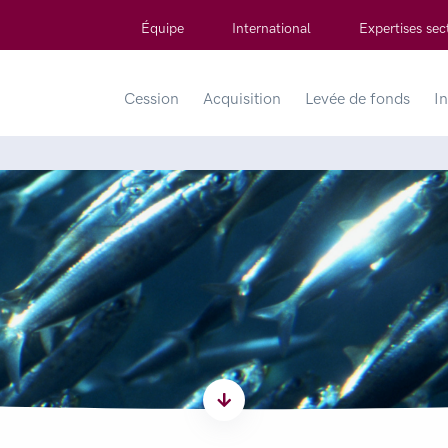
Équipe
International
Expertises sect
Cession
Acquisition
Levée de fonds
In