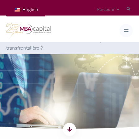
English
Parcourir
Accueil
>
Articles
>
Comment mener une opération
transfrontalière ?