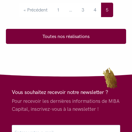
« Précédent
1
…
3
4
5
Toutes nos réalisations
Vous souhaitez recevoir notre newsletter ?
Pour recevoir les dernières informations de MBA
Capital, inscrivez-vous à la newsletter !