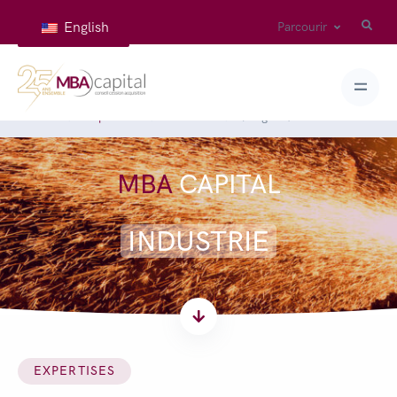
English
Parcourir
Accueil
Expertises
Industrie
( Page 5 )
MBA
CAPITAL
INDUSTRIE
EXPERTISES